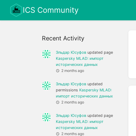
ICS Community
Recent Activity
Эльдар Юсуфов
updated page
Kaspersky MLAD: импорт
исторических данных
2 months ago
Эльдар Юсуфов
updated
permissions
Kaspersky MLAD:
импорт исторических данных
2 months ago
Эльдар Юсуфов
updated page
Kaspersky MLAD: импорт
исторических данных
2 months ago