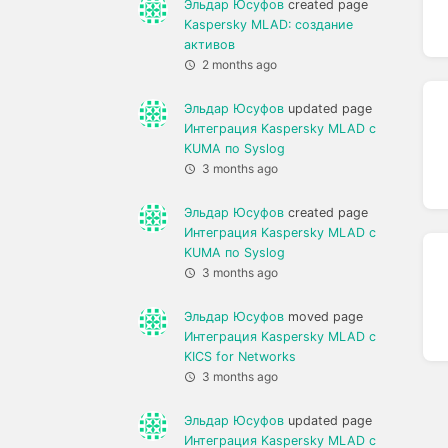
Эльдар Юсуфов
created page
Kaspersky MLAD: создание
активов
2 months ago
Эльдар Юсуфов
updated page
Интеграция Kaspersky MLAD с
KUMA по Syslog
3 months ago
Эльдар Юсуфов
created page
Интеграция Kaspersky MLAD с
KUMA по Syslog
3 months ago
Эльдар Юсуфов
moved page
Интеграция Kaspersky MLAD с
KICS for Networks
3 months ago
Эльдар Юсуфов
updated page
Интеграция Kaspersky MLAD с