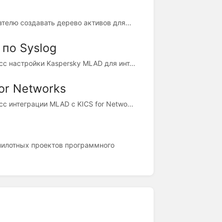
лю создавать дерево активов для...
по Syslog
настройки Kaspersky MLAD для инт...
or Networks
нтеграции MLAD с KICS for Netwo...
пилотных проектов программного