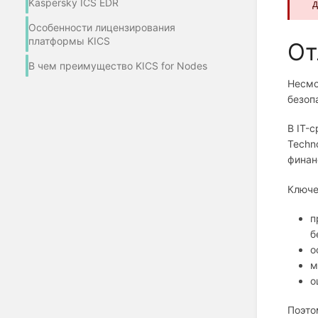
Kaspersky ICS EDR
д
Особенности лицензирования
платформы KICS
От
В чем преимущество KICS for Nodes
Несмо
безоп
В IT-
Techn
финан
Ключе
п
б
о
м
о
Поэто