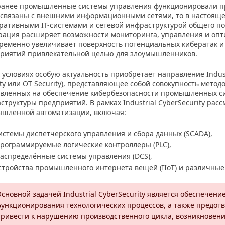
ранее промышленные системы управления функционировали п
 связаны с внешними информационными сетями, то в настояще
ративными IT-системами и сетевой инфраструктурой общего по
рация расширяет возможности мониторинга, управления и опт
ременно увеличивает поверхность потенциальных кибератак 
риятий привлекательной целью для злоумышленников.
х условиях особую актуальность приобретает направление Industr
ity или OT Security), представляющее собой совокупность метод
вленных на обеспечение кибербезопасности промышленных си
структуры предприятий. В рамках Industrial CyberSecurity ра
шленной автоматизации, включая:
истемы диспетчерского управления и сбора данных (SCADA),
рограммируемые логические контроллеры (PLC),
аспределённые системы управления (DCS),
стройства промышленного интернета вещей (IIoT) и различны
сновной задачей Industrial CyberSecurity является обеспечен
ункционирования технологических процессов, а также предот
ривести к нарушению производственного цикла, возникновен