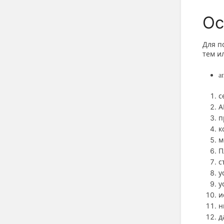
Ос
Для п
тем и
а
с
А
п
к
м
П
с
у
у
и
н
д