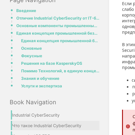
Page Navigation
Если 
слабо
Введение
корпо
Отличие Industrial CyberSecurity от IT-безопасности
интег
Основные компоненты промышленных систем
однов
предп
Единая концепция промышленной безопасности Лаборатории Касперского
Единая концепция промышленной безопасности от Лаборатории Касперского делится на несколько типов:
В эти
Основные
Secur
напра
Фокусные
инфра
Решения на базе KasperskyOS
промы
Помимо Технологий, в единую концепцию также входят Знания и Экспертиза
Знания и обучение
с
Услуги и экспертиза
п
р
у
Book Navigation
Industrial CyberSecurity
О
ф
Что такое Industrial CyberSecurity
п