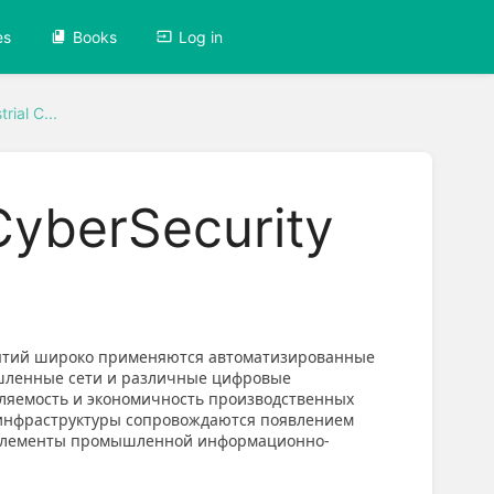
es
Books
Log in
rial C...
CyberSecurity
ятий широко применяются автоматизированные
ышленные сети и различные цифровые
вляемость и экономичность производственных
й инфраструктуры сопровождаются появлением
а элементы промышленной информационно-