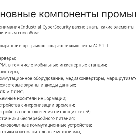
новные компоненты промы
онимания Industrial CyberSecurity важно знать, какие элементы
ли иным способом:
ппаратные и программно-аппаратные компоненты АСУ ТП:
ерверы;
РМ, в том числе мобильные инженерные станции;
ринтеры;
оммутационное оборудование, медиаконверторы, маршрутизат
ежсетевые экраны и диоды данных;
ЛК и ПЛИС;
ъемные носители информации;
стройства синхронизации времени;
стройства переключения питающих сетей;
сточники бесперебойного питания;
изковольтные коммутационные устройства;
атчики и исполнительные механизмы,