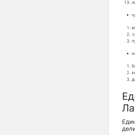
л
п
м
с
п
и
б
к
д
Ед
Ла
Еди
дели