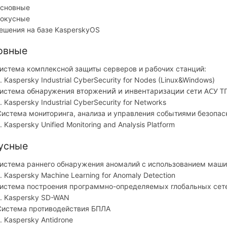
сновные
окусные
ешения на базе KasperskyOS
овные
истема комплексной защиты серверов и рабочих станций:
Kaspersky Industrial CyberSecurity for Nodes (Linux&Windows)
обнаружения вторжений и инвентаризации сети АСУ Т
истема
Kaspersky Industrial CyberSecurity for Networks
истема мониторинга, анализа и управления событиями безопа
Kaspersky Unified Monitoring and Analysis Platform
усные
истема раннего обнаружения аномалий с использованием маши
Kaspersky Machine Learning for Anomaly Detection
истема построения программно-определяемых глобальных сет
Kaspersky SD-WAN
истема противодействия БПЛА
Kaspersky Antidrone