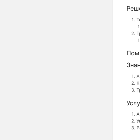
Реш
Т
Т
Пом
Зна
А
К
Т
Услу
А
У
Р