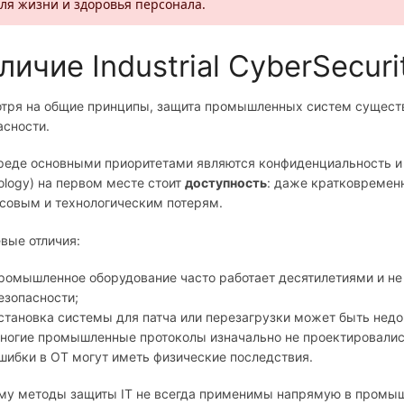
ля жизни и здоровья персонала.
личие Industrial CyberSecuri
тря на общие принципы, защита промышленных систем существе
асности.
среде основными приоритетами являются конфиденциальность и 
ology) на первом месте стоит
доступность
: даже кратковремен
совым и технологическим потерям.
вые отличия:
ромышленное оборудование часто работает десятилетиями и н
езопасности;
становка системы для патча или перезагрузки может быть недо
ногие промышленные протоколы изначально не проектировались
шибки в OT могут иметь физические последствия.
му методы защиты IT не всегда применимы напрямую в промыш