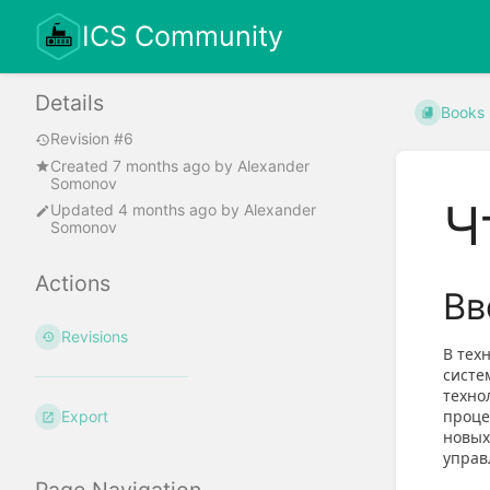
ICS Community
Details
Books
Revision #6
Created
7 months ago
by
Alexander
Somonov
Ч
Updated
4 months ago
by
Alexander
Somonov
Actions
Вв
Revisions
В тех
систе
техно
проце
Export
новых
управ