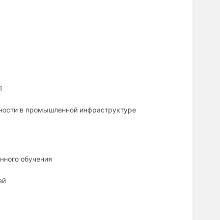
П
сности в промышленной инфраструктуре
нного обучения
ей