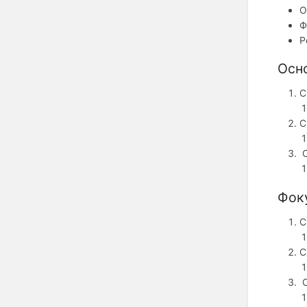
О
Ф
Р
Осн
С
С
С
Фок
С
С
С